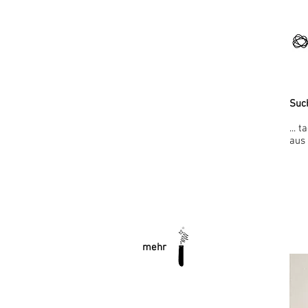
Suc
... 
aus
mehr