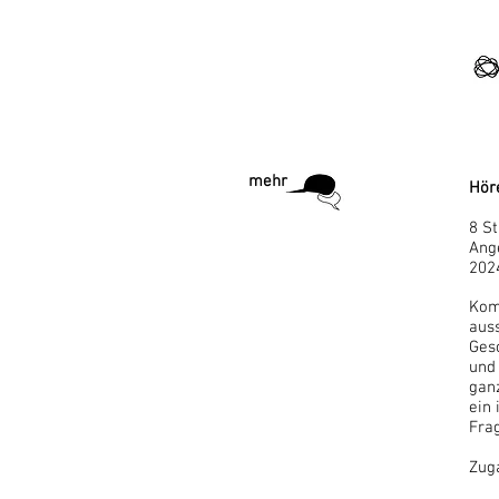
mehr
Hör
8 St
Ang
202
Kom
aus
Ges
und
ganz
ein
Fra
Zug