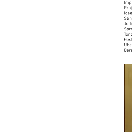
Imp
Proj
Idee
Stim
Jud
Spre
Ton
Gest
Über
Bera